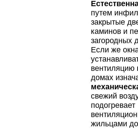
Естественн
путем инфил
закрытые две
каминов и пе
загородных 
Если же окна
устанавлива
вентиляцию 
домах изнач
механическ
свежий возду
подогревает
вентиляцион
жильцами до